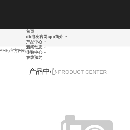
首页
db电竞官网app简介
产品中心
新闻动态
GAME)官方网站
体验中心
在线预约
产品中心
PRODUCT CENTER